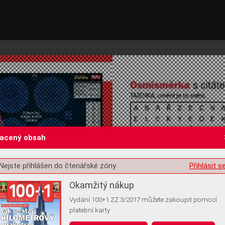
lacený obsah
Nejste přihlášen do čtenářské zóny
Přihlásit s
st o souhlas s ukládáním volitelných informací
Okamžitý nákup
Vydání 100+1 ZZ 3/2017 můžete zakoupit pomocí
platební karty