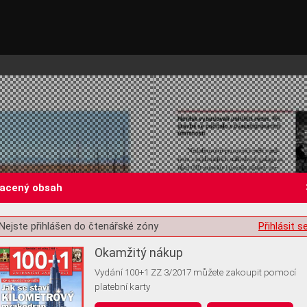
lacený obsah
Nejste přihlášen do čtenářské zóny
Přihlásit s
st o souhlas s ukládáním volitelných informací
Okamžitý nákup
Vydání 100+1 ZZ 3/2017 můžete zakoupit pomocí
platební karty