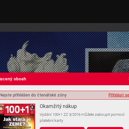
lacený obsah
Nejste přihlášen do čtenářské zóny
Přihlásit s
st o souhlas s ukládáním volitelných informací
Okamžitý nákup
Vydání 100+1 ZZ 3/2016 můžete zakoupit pomocí
platební karty