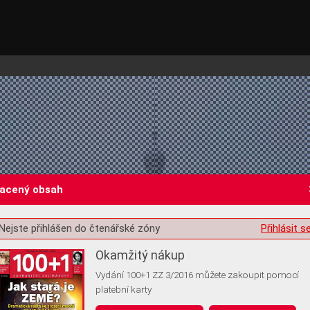
lacený obsah
Nejste přihlášen do čtenářské zóny
Přihlásit s
st o souhlas s ukládáním volitelných informací
Okamžitý nákup
Vydání 100+1 ZZ 3/2016 můžete zakoupit pomocí
platební karty