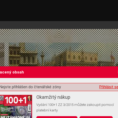
lacený obsah
Nejste přihlášen do čtenářské zóny
Přihlásit s
st o souhlas s ukládáním volitelných informací
Okamžitý nákup
Vydání 100+1 ZZ 3/2015 můžete zakoupit pomocí
platební karty