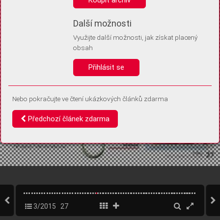
Díky němu příště poznáme, že se jedná o stejné zařízení, a
budeme tak moci přesněji vyhodnotit návštěvnost.
Identifikátor je zcela anonymní.
Další možnosti
Využijte další možnosti, jak získat placený
Vaše souhlasy a odmítnutí si ukládáme do vašeho zařízení, abychom se
obsah
vás už příště znovu neptali. Můžete je kdykoli později upravit ve Správě
cookies
Přihlásit se
Souhlasím
Odmítám
Nebo pokračujte ve čtení ukázkových článků zdarma
Předchozí článek zdarma
3/2015
27