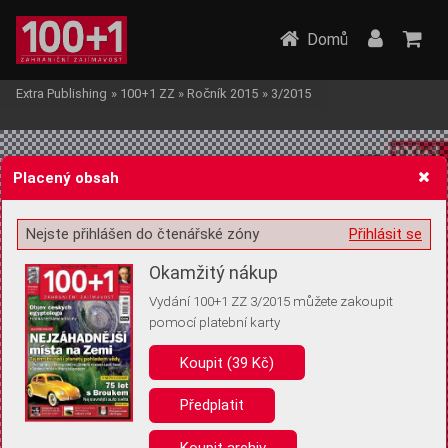
Domů
Extra Publishing
»
100+1 ZZ
»
Ročník 2015
»
3/2015
Placený obsah
Nejste přihlášen do čtenářské zóny
Přihlásit se
Žádost o souhlas s ukládáním volitelných informací
Okamžitý nákup
Vydání 100+1 ZZ 3/2015 můžete zakoupit
pomocí platební karty
Koupit (39 Kč)
Pro základní fungování webu nepotřebujeme ukládat žádné informace
(tzv. cookies apod.). Rádi bychom vás ale požádali o souhlas s
uložením volitelných informací:
Předplatit
Anonymní unikátní ID
Koupit archiv