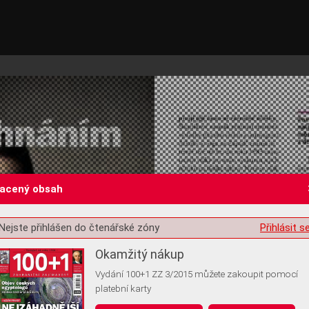
lacený obsah
Nejste přihlášen do čtenářské zóny
Přihlásit s
st o souhlas s ukládáním volitelných informací
Okamžitý nákup
Vydání 100+1 ZZ 3/2015 můžete zakoupit pomocí
platební karty