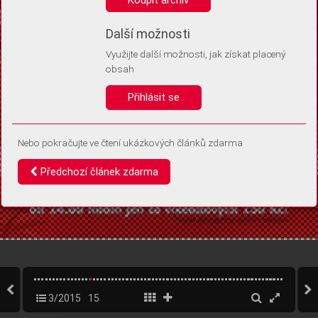
Díky němu příště poznáme, že se jedná o stejné zařízení, a
budeme tak moci přesněji vyhodnotit návštěvnost.
Identifikátor je zcela anonymní.
Další možnosti
Využijte další možnosti, jak získat placený
Vaše souhlasy a odmítnutí si ukládáme do vašeho zařízení, abychom se
obsah
vás už příště znovu neptali. Můžete je kdykoli později upravit ve Správě
cookies
Přihlásit se
Souhlasím
Odmítám
Nebo pokračujte ve čtení ukázkových článků zdarma
Předchozí článek zdarma
3/2015
15