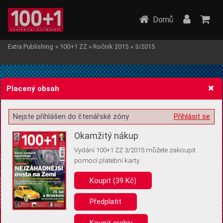
Domů
Extra Publishing
»
100+1 ZZ
»
Ročník 2015
»
3/2015
Placený obsah
Nejste přihlášen do čtenářské zóny
Přihlásit se
Žádost o souhlas s ukládáním volitelných informací
Okamžitý nákup
Vydání 100+1 ZZ 3/2015 můžete zakoupit
pomocí platební karty
Koupit (39 Kč)
Pro základní fungování webu nepotřebujeme ukládat žádné informace
(tzv. cookies apod.). Rádi bychom vás ale požádali o souhlas s
uložením volitelných informací:
Předplatit
Anonymní unikátní ID
Koupit archiv