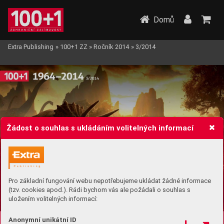
Domů
Extra Publishing
»
100+1 ZZ
»
Ročník 2014
»
3/2014
Žádost o souhlas s ukládáním volitelných informací
Pro základní fungování webu nepotřebujeme ukládat žádné informace
(tzv. cookies apod.). Rádi bychom vás ale požádali o souhlas s
uložením volitelných informací:
Anonymní unikátní ID