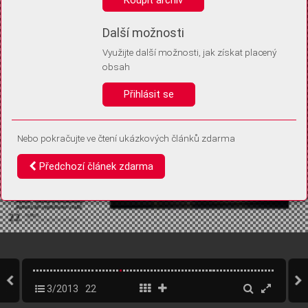
Díky němu příště poznáme, že se jedná o stejné zařízení, a
budeme tak moci přesněji vyhodnotit návštěvnost.
Identifikátor je zcela anonymní.
Další možnosti
Využijte další možnosti, jak získat placený
Vaše souhlasy a odmítnutí si ukládáme do vašeho zařízení, abychom se
obsah
vás už příště znovu neptali. Můžete je kdykoli později upravit ve Správě
cookies
Přihlásit se
Souhlasím
Odmítám
Nebo pokračujte ve čtení ukázkových článků zdarma
Předchozí článek zdarma
3/2013
22