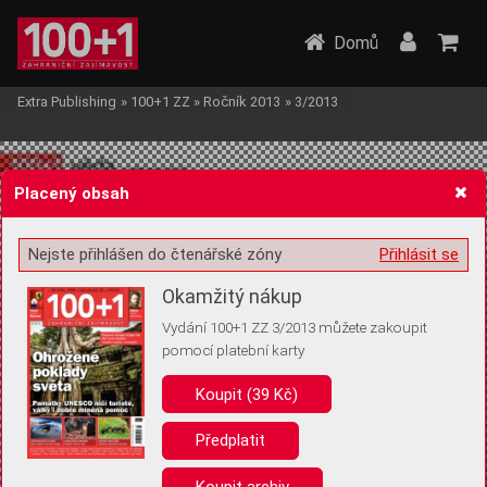
Domů
Extra Publishing
»
100+1 ZZ
»
Ročník 2013
»
3/2013
Placený obsah
Nejste přihlášen do čtenářské zóny
Přihlásit se
Žádost o souhlas s ukládáním volitelných informací
Okamžitý nákup
Vydání 100+1 ZZ 3/2013 můžete zakoupit
pomocí platební karty
Koupit (39 Kč)
Pro základní fungování webu nepotřebujeme ukládat žádné informace
(tzv. cookies apod.). Rádi bychom vás ale požádali o souhlas s
uložením volitelných informací:
Předplatit
Anonymní unikátní ID
Koupit archiv