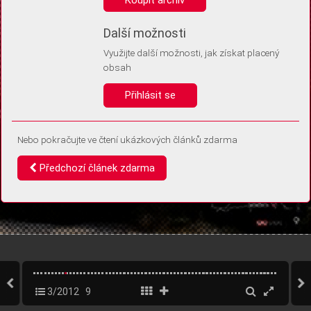
Díky němu příště poznáme, že se jedná o stejné zařízení, a
budeme tak moci přesněji vyhodnotit návštěvnost.
Identifikátor je zcela anonymní.
Další možnosti
Využijte další možnosti, jak získat placený
Vaše souhlasy a odmítnutí si ukládáme do vašeho zařízení, abychom se
obsah
vás už příště znovu neptali. Můžete je kdykoli později upravit ve Správě
cookies
Přihlásit se
Souhlasím
Odmítám
Nebo pokračujte ve čtení ukázkových článků zdarma
Předchozí článek zdarma
3/2012
9