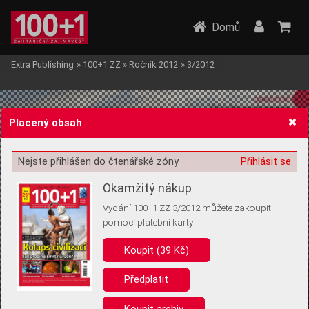
Domů
Extra Publishing
»
100+1 ZZ
»
Ročník 2012
»
3/2012
Placený obsah
Nejste přihlášen do čtenářské zóny
Přihlásit se
Žádost o souhlas s ukládáním volitelných informací
Okamžitý nákup
Vydání 100+1 ZZ 3/2012 můžete zakoupit
pomocí platební karty
Koupit (39 Kč)
Pro základní fungování webu nepotřebujeme ukládat žádné informace
(tzv. cookies apod.). Rádi bychom vás ale požádali o souhlas s
uložením volitelných informací:
Předplatit
Anonymní unikátní ID
Koupit archiv