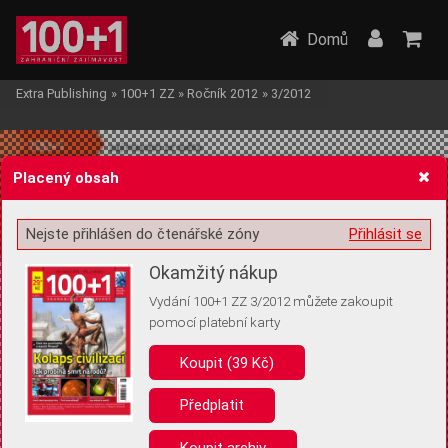
Domů
Extra Publishing
»
100+1 ZZ
»
Ročník 2012
»
3/2012
Placený obsah
Nejste přihlášen do čtenářské zóny
Přihlásit se
Žádost o souhlas s ukládáním volitelných informací
Okamžitý nákup
Vydání 100+1 ZZ 3/2012 můžete zakoupit
pomocí platební karty
Koupit (39 Kč)
Pro základní fungování webu nepotřebujeme ukládat žádné informace
(tzv. cookies apod.). Rádi bychom vás ale požádali o souhlas s
uložením volitelných informací:
Předplatit
Anonymní unikátní ID
Koupit archiv