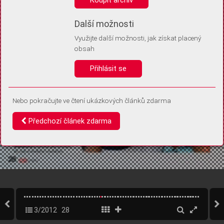
Díky němu příště poznáme, že se jedná o stejné zařízení, a
budeme tak moci přesněji vyhodnotit návštěvnost.
Identifikátor je zcela anonymní.
Další možnosti
Využijte další možnosti, jak získat placený
Vaše souhlasy a odmítnutí si ukládáme do vašeho zařízení, abychom se
obsah
vás už příště znovu neptali. Můžete je kdykoli později upravit ve Správě
cookies
Přihlásit se
Souhlasím
Odmítám
Nebo pokračujte ve čtení ukázkových článků zdarma
Předchozí článek zdarma
3/2012
28