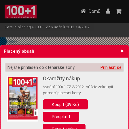
Domů
Extra Publishing
»
100+1 ZZ
»
Ročník 2012
»
3/2012
Placený obsah
Nejste přihlášen do čtenářské zóny
Přihlásit se
Žádost o souhlas s ukládáním volitelných informací
Okamžitý nákup
Vydání 100+1 ZZ 3/2012 můžete zakoupit
pomocí platební karty
Koupit (39 Kč)
Pro základní fungování webu nepotřebujeme ukládat žádné informace
(tzv. cookies apod.). Rádi bychom vás ale požádali o souhlas s
uložením volitelných informací:
Předplatit
Anonymní unikátní ID
Koupit archiv