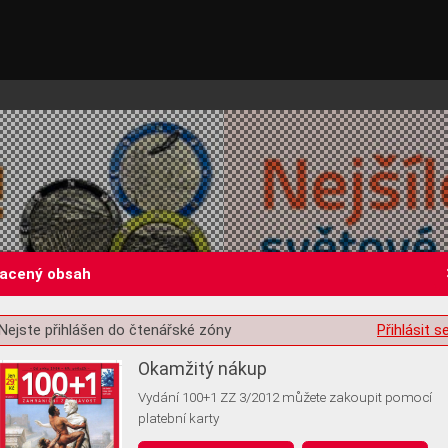
lacený obsah
Nejste přihlášen do čtenářské zóny
Přihlásit s
st o souhlas s ukládáním volitelných informací
Okamžitý nákup
Vydání 100+1 ZZ 3/2012 můžete zakoupit pomocí
platební karty