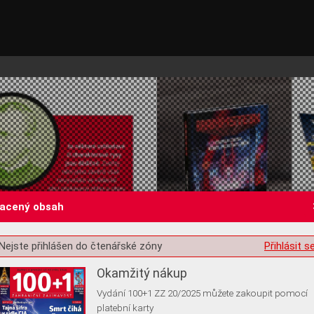
lacený obsah
st o souhlas s ukládáním volitelných informací
Nejste přihlášen do čtenářské zóny
Přihlásit s
Okamžitý nákup
Vydání 100+1 ZZ 20/2025 můžete zakoupit pomocí
platební karty