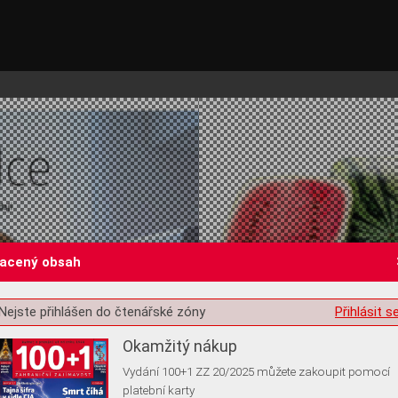
lacený obsah
st o souhlas s ukládáním volitelných informací
Nejste přihlášen do čtenářské zóny
Přihlásit s
Okamžitý nákup
Vydání 100+1 ZZ 20/2025 můžete zakoupit pomocí
platební karty