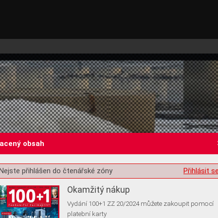
lacený obsah
st o souhlas s ukládáním volitelných informací
Nejste přihlášen do čtenářské zóny
Přihlásit s
Okamžitý nákup
Vydání 100+1 ZZ 20/2024 můžete zakoupit pomocí
platební karty