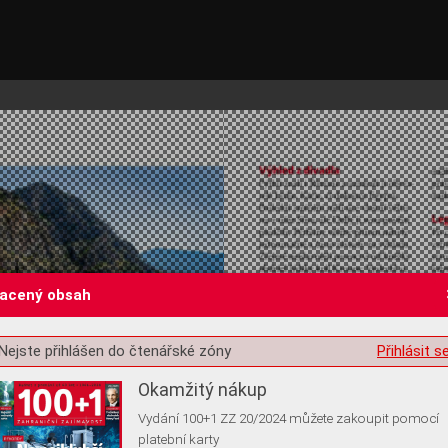
lacený obsah
st o souhlas s ukládáním volitelných informací
Nejste přihlášen do čtenářské zóny
Přihlásit s
Okamžitý nákup
Vydání 100+1 ZZ 20/2024 můžete zakoupit pomocí
platební karty