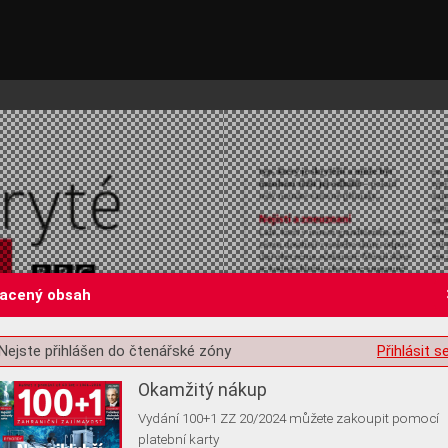
lacený obsah
st o souhlas s ukládáním volitelných informací
Nejste přihlášen do čtenářské zóny
Přihlásit s
Okamžitý nákup
Vydání 100+1 ZZ 20/2024 můžete zakoupit pomocí
platební karty