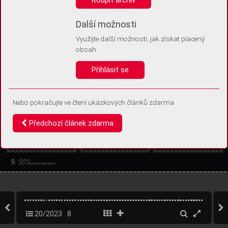
Díky němu příště poznáme, že se jedná o stejné zařízení, a
budeme tak moci přesněji vyhodnotit návštěvnost.
Identifikátor je zcela anonymní.
Další možnosti
Využijte další možnosti, jak získat placený
Vaše souhlasy a odmítnutí si ukládáme do vašeho zařízení, abychom se
obsah
vás už příště znovu neptali. Můžete je kdykoli později upravit ve Správě
cookies
Přihlásit se
Souhlasím
Odmítám
Nebo pokračujte ve čtení ukázkových článků zdarma
Předchozí článek zdarma
20/2023
8