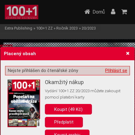
Domů
Extra Publishing
»
100+1 ZZ
»
Ročník 2023
»
20/2023
Placený obsah
Nejste přihlášen do čtenářské zóny
Přihlásit se
Žádost o souhlas s ukládáním volitelných informací
Okamžitý nákup
Vydání 100+1 ZZ 20/2023 můžete zakoupit
pomocí platební karty
Koupit (49 Kč)
Pro základní fungování webu nepotřebujeme ukládat žádné informace
(tzv. cookies apod.). Rádi bychom vás ale požádali o souhlas s
uložením volitelných informací:
Předplatit
Anonymní unikátní ID
Koupit archiv