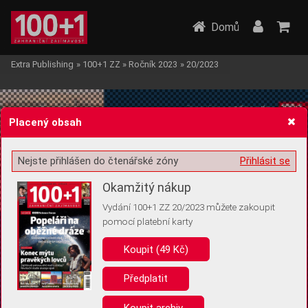
Domů
Extra Publishing
»
100+1 ZZ
»
Ročník 2023
»
20/2023
Placený obsah
Nejste přihlášen do čtenářské zóny
Přihlásit se
Žádost o souhlas s ukládáním volitelných informací
Okamžitý nákup
Vydání 100+1 ZZ 20/2023 můžete zakoupit
pomocí platební karty
Koupit (49 Kč)
Pro základní fungování webu nepotřebujeme ukládat žádné informace
(tzv. cookies apod.). Rádi bychom vás ale požádali o souhlas s
uložením volitelných informací:
Předplatit
Anonymní unikátní ID
Koupit archiv