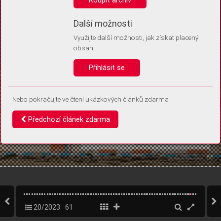
Díky němu příště poznáme, že se jedná o stejné zařízení, a
budeme tak moci přesněji vyhodnotit návštěvnost.
Identifikátor je zcela anonymní.
Další možnosti
Využijte další možnosti, jak získat placený
Vaše souhlasy a odmítnutí si ukládáme do vašeho zařízení, abychom se
obsah
vás už příště znovu neptali. Můžete je kdykoli později upravit ve Správě
cookies
Přihlásit se
Souhlasím
Odmítám
Nebo pokračujte ve čtení ukázkových článků zdarma
Předchozí článek zdarma
20/2023
61