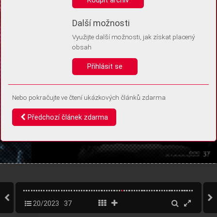
Díky němu příště poznáme, že se jedná o stejné zařízení, a
budeme tak moci přesněji vyhodnotit návštěvnost.
Identifikátor je zcela anonymní.
Další možnosti
Využijte další možnosti, jak získat placený
Vaše souhlasy a odmítnutí si ukládáme do vašeho zařízení, abychom se
obsah
vás už příště znovu neptali. Můžete je kdykoli později upravit ve Správě
cookies
Přihlásit se
Souhlasím
Odmítám
Nebo pokračujte ve čtení ukázkových článků zdarma
Předchozí článek zdarma
20/2023
37