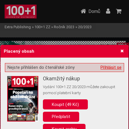
Domů
Extra Publishing
»
100+1 ZZ
»
Ročník 2023
»
20/2023
Placený obsah
Nejste přihlášen do čtenářské zóny
Přihlásit se
Žádost o souhlas s ukládáním volitelných informací
Okamžitý nákup
Vydání 100+1 ZZ 20/2023 můžete zakoupit
pomocí platební karty
Koupit (49 Kč)
Pro základní fungování webu nepotřebujeme ukládat žádné informace
(tzv. cookies apod.). Rádi bychom vás ale požádali o souhlas s
uložením volitelných informací:
Předplatit
Anonymní unikátní ID
Koupit archiv