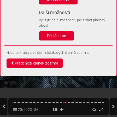
Díky němu příště poznáme, že se jedná o stejné zařízení, a
budeme tak moci přesněji vyhodnotit návštěvnost.
Identifikátor je zcela anonymní.
Další možnosti
Využijte další možnosti, jak získat placený
Vaše souhlasy a odmítnutí si ukládáme do vašeho zařízení, abychom se
obsah
vás už příště znovu neptali. Můžete je kdykoli později upravit ve Správě
cookies
Přihlásit se
Souhlasím
Odmítám
Nebo pokračujte ve čtení ukázkových článků zdarma
Předchozí článek zdarma
20/2023
36