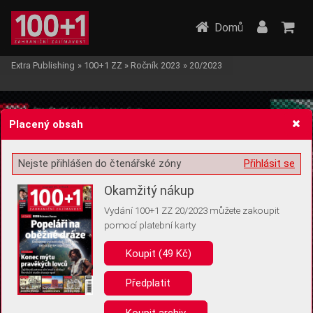
Domů
Extra Publishing
»
100+1 ZZ
»
Ročník 2023
»
20/2023
Placený obsah
Nejste přihlášen do čtenářské zóny
Přihlásit se
Žádost o souhlas s ukládáním volitelných informací
Okamžitý nákup
Vydání 100+1 ZZ 20/2023 můžete zakoupit
pomocí platební karty
Koupit (49 Kč)
Pro základní fungování webu nepotřebujeme ukládat žádné informace
(tzv. cookies apod.). Rádi bychom vás ale požádali o souhlas s
uložením volitelných informací:
Předplatit
Anonymní unikátní ID
Koupit archiv