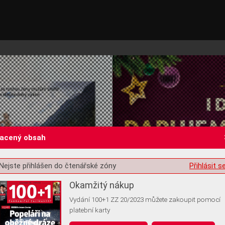
lacený obsah
Nejste přihlášen do čtenářské zóny
Přihlásit s
st o souhlas s ukládáním volitelných informací
Okamžitý nákup
Vydání 100+1 ZZ 20/2023 můžete zakoupit pomocí
platební karty