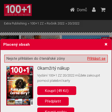
Domů
Extra Publishing
»
100+1 ZZ
»
Ročník 2022
»
20/2022
Placený obsah
Nejste přihlášen do čtenářské zóny
Přihlásit se
Žádost o souhlas s ukládáním volitelných informací
Okamžitý nákup
Vydání 100+1 ZZ 20/2022 můžete zakoupit
pomocí platební karty
Koupit (49 Kč)
Pro základní fungování webu nepotřebujeme ukládat žádné informace
(tzv. cookies apod.). Rádi bychom vás ale požádali o souhlas s
uložením volitelných informací:
Předplatit
Anonymní unikátní ID
Koupit archiv