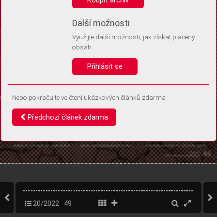
Díky němu příště poznáme, že se jedná o stejné zařízení, a
budeme tak moci přesněji vyhodnotit návštěvnost.
Identifikátor je zcela anonymní.
Další možnosti
Využijte další možnosti, jak získat placený
Vaše souhlasy a odmítnutí si ukládáme do vašeho zařízení, abychom se
obsah
vás už příště znovu neptali. Můžete je kdykoli později upravit ve Správě
cookies
Přihlásit se
Souhlasím
Odmítám
Nebo pokračujte ve čtení ukázkových článků zdarma
Předchozí článek zdarma
20/2022
49