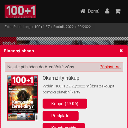
Domů
Extra Publishing
»
100+1 ZZ
»
Ročník 2022
»
20/2022
Placený obsah
Nejste přihlášen do čtenářské zóny
Přihlásit se
Žádost o souhlas s ukládáním volitelných informací
Okamžitý nákup
Vydání 100+1 ZZ 20/2022 můžete zakoupit
pomocí platební karty
Koupit (49 Kč)
Pro základní fungování webu nepotřebujeme ukládat žádné informace
(tzv. cookies apod.). Rádi bychom vás ale požádali o souhlas s
uložením volitelných informací:
Předplatit
Anonymní unikátní ID
Koupit archiv