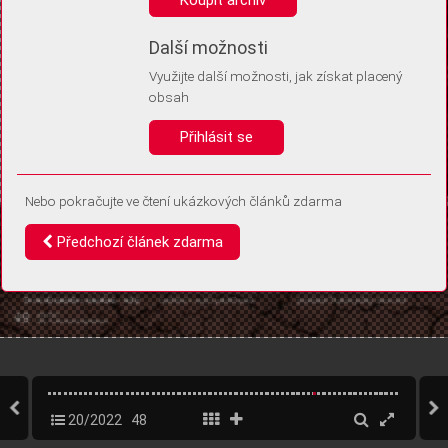
Díky němu příště poznáme, že se jedná o stejné zařízení, a
budeme tak moci přesněji vyhodnotit návštěvnost.
Identifikátor je zcela anonymní.
Další možnosti
Využijte další možnosti, jak získat placený
Vaše souhlasy a odmítnutí si ukládáme do vašeho zařízení, abychom se
obsah
vás už příště znovu neptali. Můžete je kdykoli později upravit ve Správě
cookies
Přihlásit se
Souhlasím
Odmítám
Nebo pokračujte ve čtení ukázkových článků zdarma
Předchozí článek zdarma
20/2022
48