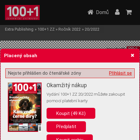
Domů
Extra Publishing
»
100+1 ZZ
»
Ročník 2022
»
20/2022
Placený obsah
Nejste přihlášen do čtenářské zóny
Přihlásit se
Žádost o souhlas s ukládáním volitelných informací
Okamžitý nákup
Vydání 100+1 ZZ 20/2022 můžete zakoupit
pomocí platební karty
Koupit (49 Kč)
Pro základní fungování webu nepotřebujeme ukládat žádné informace
(tzv. cookies apod.). Rádi bychom vás ale požádali o souhlas s
uložením volitelných informací:
Předplatit
Anonymní unikátní ID
Koupit archiv