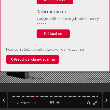
Díky němu příště poznáme, že se jedná o stejné zařízení, a
budeme tak moci přesněji vyhodnotit návštěvnost.
Identifikátor je zcela anonymní.
Další možnosti
Využijte další možnosti, jak získat placený
Vaše souhlasy a odmítnutí si ukládáme do vašeho zařízení, abychom se
obsah
vás už příště znovu neptali. Můžete je kdykoli později upravit ve Správě
cookies
Přihlásit se
Souhlasím
Odmítám
Nebo pokračujte ve čtení ukázkových článků zdarma
Předchozí článek zdarma
20/2022
17