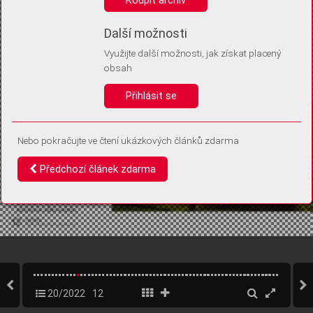
Díky němu příště poznáme, že se jedná o stejné zařízení, a
budeme tak moci přesněji vyhodnotit návštěvnost.
Identifikátor je zcela anonymní.
Další možnosti
Využijte další možnosti, jak získat placený
Vaše souhlasy a odmítnutí si ukládáme do vašeho zařízení, abychom se
obsah
vás už příště znovu neptali. Můžete je kdykoli později upravit ve Správě
cookies
Přihlásit se
Souhlasím
Odmítám
Nebo pokračujte ve čtení ukázkových článků zdarma
Předchozí článek zdarma
20/2022
12