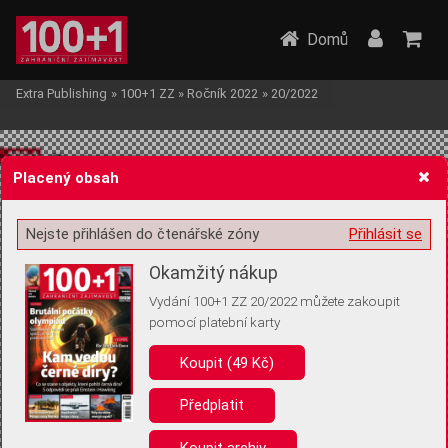
Domů
Extra Publishing
»
100+1 ZZ
»
Ročník 2022
»
20/2022
Placený obsah
Nejste přihlášen do čtenářské zóny
Přihlásit se
Žádost o souhlas s ukládáním volitelných informací
Okamžitý nákup
Vydání 100+1 ZZ 20/2022 můžete zakoupit
pomocí platební karty
Koupit (49 Kč)
Pro základní fungování webu nepotřebujeme ukládat žádné informace
(tzv. cookies apod.). Rádi bychom vás ale požádali o souhlas s
uložením volitelných informací:
Předplatit
Anonymní unikátní ID
Koupit archiv