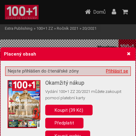
Domů
Extra Publishing
»
100+1 ZZ
»
Ročník 2021
»
20/2021
Placený obsah
Nejste přihlášen do čtenářské zóny
Přihlásit se
Žádost o souhlas s ukládáním volitelných informací
Okamžitý nákup
Vydání 100+1 ZZ 20/2021 můžete zakoupit
pomocí platební karty
Koupit (39 Kč)
Pro základní fungování webu nepotřebujeme ukládat žádné informace
(tzv. cookies apod.). Rádi bychom vás ale požádali o souhlas s
uložením volitelných informací:
Předplatit
Anonymní unikátní ID
Koupit archiv