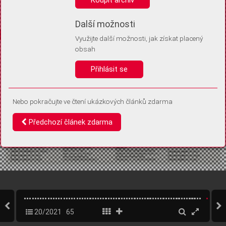
Díky němu příště poznáme, že se jedná o stejné zařízení, a
budeme tak moci přesněji vyhodnotit návštěvnost.
Identifikátor je zcela anonymní.
Další možnosti
Využijte další možnosti, jak získat placený
Vaše souhlasy a odmítnutí si ukládáme do vašeho zařízení, abychom se
obsah
vás už příště znovu neptali. Můžete je kdykoli později upravit ve Správě
cookies
Přihlásit se
Souhlasím
Odmítám
Nebo pokračujte ve čtení ukázkových článků zdarma
Předchozí článek zdarma
20/2021
65