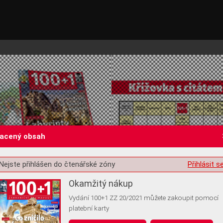
lacený obsah
Nejste přihlášen do čtenářské zóny
Přihlásit s
st o souhlas s ukládáním volitelných informací
Okamžitý nákup
Vydání 100+1 ZZ 20/2021 můžete zakoupit pomocí
platební karty