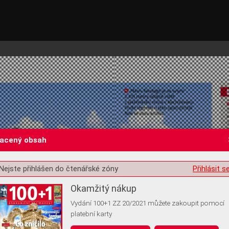
lacený obsah
Nejste přihlášen do čtenářské zóny
Přihlásit s
st o souhlas s ukládáním volitelných informací
Okamžitý nákup
Vydání 100+1 ZZ 20/2021 můžete zakoupit pomocí
platební karty