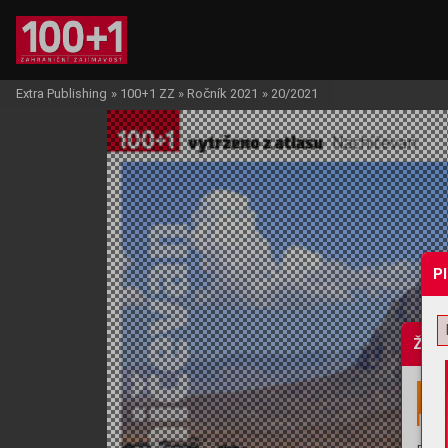
Extra Publishing
»
100+1 ZZ
»
Ročník 2021
»
20/2021
P
Žádo