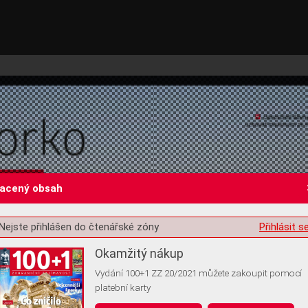
lacený obsah
Nejste přihlášen do čtenářské zóny
Přihlásit s
st o souhlas s ukládáním volitelných informací
Okamžitý nákup
Vydání 100+1 ZZ 20/2021 můžete zakoupit pomocí
platební karty