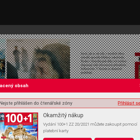
lacený obsah
Nejste přihlášen do čtenářské zóny
Přihlásit s
st o souhlas s ukládáním volitelných informací
Okamžitý nákup
Vydání 100+1 ZZ 20/2021 můžete zakoupit pomocí
platební karty