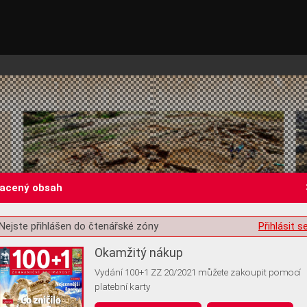
lacený obsah
Nejste přihlášen do čtenářské zóny
Přihlásit s
st o souhlas s ukládáním volitelných informací
Okamžitý nákup
Vydání 100+1 ZZ 20/2021 můžete zakoupit pomocí
platební karty