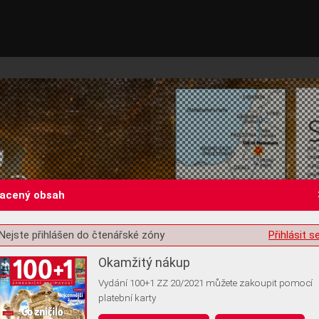
lacený obsah
Nejste přihlášen do čtenářské zóny
Přihlásit s
st o souhlas s ukládáním volitelných informací
Okamžitý nákup
Vydání 100+1 ZZ 20/2021 můžete zakoupit pomocí
platební karty