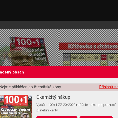
lacený obsah
Nejste přihlášen do čtenářské zóny
Přihlásit s
st o souhlas s ukládáním volitelných informací
Okamžitý nákup
Vydání 100+1 ZZ 20/2020 můžete zakoupit pomocí
platební karty