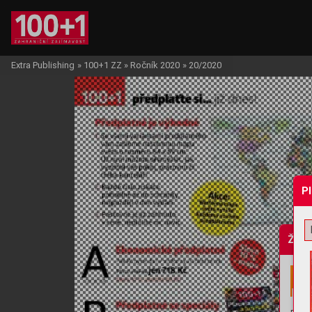
Extra Publishing
»
100+1 ZZ
»
Ročník 2020
»
20/2020
P
Žádo