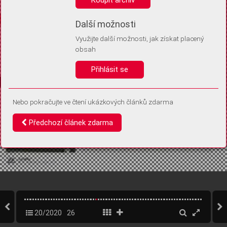
Díky němu příště poznáme, že se jedná o stejné zařízení, a
budeme tak moci přesněji vyhodnotit návštěvnost.
Identifikátor je zcela anonymní.
Další možnosti
Využijte další možnosti, jak získat placený
Vaše souhlasy a odmítnutí si ukládáme do vašeho zařízení, abychom se
obsah
vás už příště znovu neptali. Můžete je kdykoli později upravit ve Správě
cookies
Přihlásit se
Souhlasím
Odmítám
Nebo pokračujte ve čtení ukázkových článků zdarma
Předchozí článek zdarma
20/2020
26