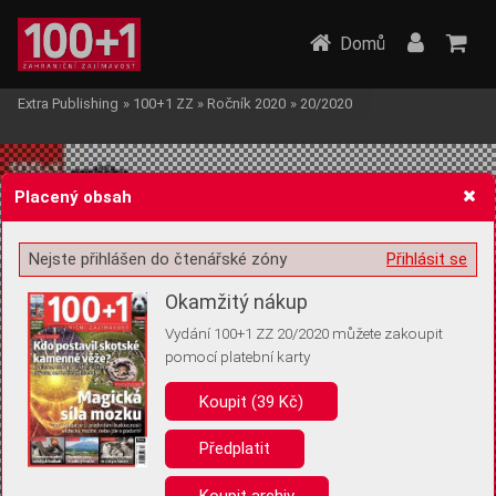
Domů
Extra Publishing
»
100+1 ZZ
»
Ročník 2020
»
20/2020
Placený obsah
Nejste přihlášen do čtenářské zóny
Přihlásit se
Žádost o souhlas s ukládáním volitelných informací
Okamžitý nákup
Vydání 100+1 ZZ 20/2020 můžete zakoupit
pomocí platební karty
Koupit (39 Kč)
Pro základní fungování webu nepotřebujeme ukládat žádné informace
(tzv. cookies apod.). Rádi bychom vás ale požádali o souhlas s
uložením volitelných informací:
Předplatit
Anonymní unikátní ID
Koupit archiv