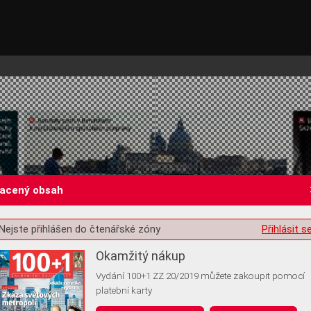
lacený obsah
Nejste přihlášen do čtenářské zóny
Přihlásit s
st o souhlas s ukládáním volitelných informací
Okamžitý nákup
Vydání 100+1 ZZ 20/2019 můžete zakoupit pomocí
platební karty