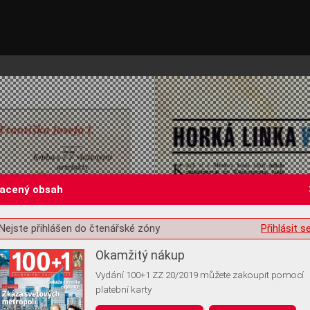
lacený obsah
Nejste přihlášen do čtenářské zóny
Přihlásit s
st o souhlas s ukládáním volitelných informací
Okamžitý nákup
Vydání 100+1 ZZ 20/2019 můžete zakoupit pomocí
platební karty