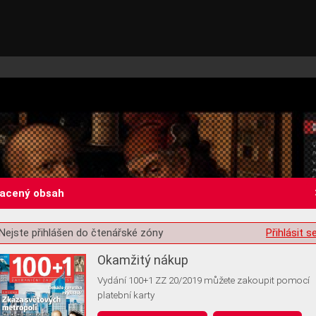
lacený obsah
Nejste přihlášen do čtenářské zóny
Přihlásit s
st o souhlas s ukládáním volitelných informací
Okamžitý nákup
Vydání 100+1 ZZ 20/2019 můžete zakoupit pomocí
platební karty