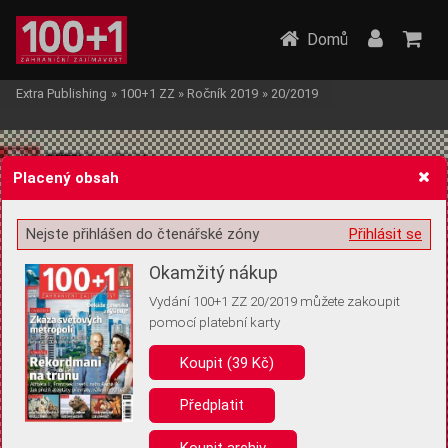
Domů
Extra Publishing
»
100+1 ZZ
»
Ročník 2019
»
20/2019
Placený obsah
Nejste přihlášen do čtenářské zóny
Přihlásit se
Žádost o souhlas s ukládáním volitelných informací
Okamžitý nákup
Vydání 100+1 ZZ 20/2019 můžete zakoupit
pomocí platební karty
Koupit (39 Kč)
Pro základní fungování webu nepotřebujeme ukládat žádné informace
(tzv. cookies apod.). Rádi bychom vás ale požádali o souhlas s
uložením volitelných informací:
Předplatit
Anonymní unikátní ID
Koupit archiv