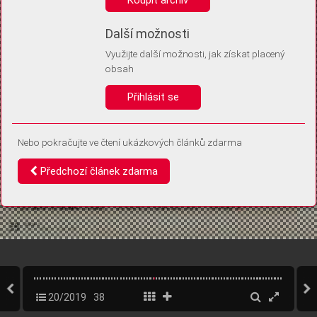
Díky němu příště poznáme, že se jedná o stejné zařízení, a
budeme tak moci přesněji vyhodnotit návštěvnost.
Identifikátor je zcela anonymní.
Další možnosti
Využijte další možnosti, jak získat placený
Vaše souhlasy a odmítnutí si ukládáme do vašeho zařízení, abychom se
obsah
vás už příště znovu neptali. Můžete je kdykoli později upravit ve Správě
cookies
Přihlásit se
Souhlasím
Odmítám
Nebo pokračujte ve čtení ukázkových článků zdarma
Předchozí článek zdarma
20/2019
38