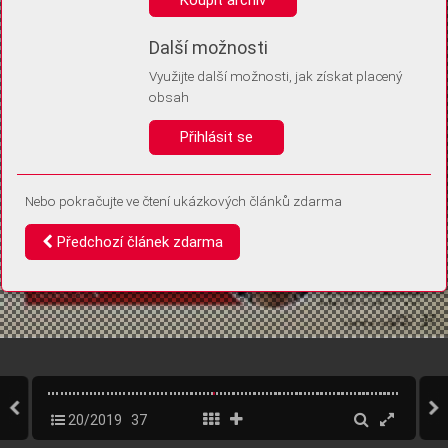
Díky němu příště poznáme, že se jedná o stejné zařízení, a
budeme tak moci přesněji vyhodnotit návštěvnost.
Identifikátor je zcela anonymní.
Další možnosti
Využijte další možnosti, jak získat placený
Vaše souhlasy a odmítnutí si ukládáme do vašeho zařízení, abychom se
obsah
vás už příště znovu neptali. Můžete je kdykoli později upravit ve Správě
cookies
Přihlásit se
Souhlasím
Odmítám
Nebo pokračujte ve čtení ukázkových článků zdarma
Předchozí článek zdarma
20/2019
37