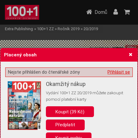
Domů
Extra Publishing
»
100+1 ZZ
»
Ročník 2019
»
20/2019
Placený obsah
Nejste přihlášen do čtenářské zóny
Přihlásit se
Žádost o souhlas s ukládáním volitelných informací
Okamžitý nákup
Vydání 100+1 ZZ 20/2019 můžete zakoupit
pomocí platební karty
Koupit (39 Kč)
Pro základní fungování webu nepotřebujeme ukládat žádné informace
(tzv. cookies apod.). Rádi bychom vás ale požádali o souhlas s
uložením volitelných informací:
Předplatit
Anonymní unikátní ID
Koupit archiv