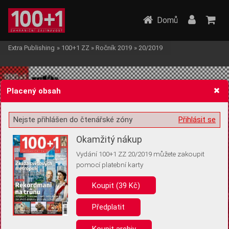
Domů
Extra Publishing
»
100+1 ZZ
»
Ročník 2019
»
20/2019
Placený obsah
Nejste přihlášen do čtenářské zóny
Přihlásit se
Žádost o souhlas s ukládáním volitelných informací
Okamžitý nákup
Vydání 100+1 ZZ 20/2019 můžete zakoupit
pomocí platební karty
Koupit (39 Kč)
Pro základní fungování webu nepotřebujeme ukládat žádné informace
(tzv. cookies apod.). Rádi bychom vás ale požádali o souhlas s
uložením volitelných informací:
Předplatit
Anonymní unikátní ID
Koupit archiv