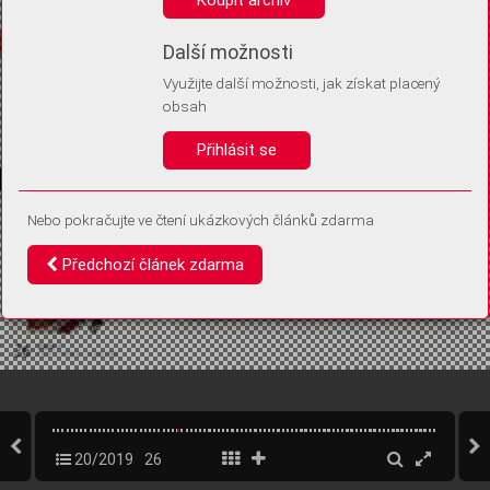
Díky němu příště poznáme, že se jedná o stejné zařízení, a
budeme tak moci přesněji vyhodnotit návštěvnost.
Identifikátor je zcela anonymní.
Další možnosti
Využijte další možnosti, jak získat placený
Vaše souhlasy a odmítnutí si ukládáme do vašeho zařízení, abychom se
obsah
vás už příště znovu neptali. Můžete je kdykoli později upravit ve Správě
cookies
Přihlásit se
Souhlasím
Odmítám
Nebo pokračujte ve čtení ukázkových článků zdarma
Předchozí článek zdarma
20/2019
26