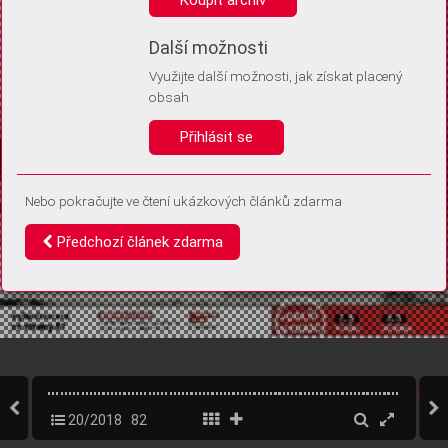
Díky němu příště poznáme, že se jedná o stejné zařízení, a
budeme tak moci přesněji vyhodnotit návštěvnost.
Identifikátor je zcela anonymní.
Další možnosti
Využijte další možnosti, jak získat placený
Vaše souhlasy a odmítnutí si ukládáme do vašeho zařízení, abychom se
obsah
vás už příště znovu neptali. Můžete je kdykoli později upravit ve Správě
cookies
Přihlásit se
Souhlasím
Odmítám
Nebo pokračujte ve čtení ukázkových článků zdarma
Předchozí článek zdarma
20/2018
82