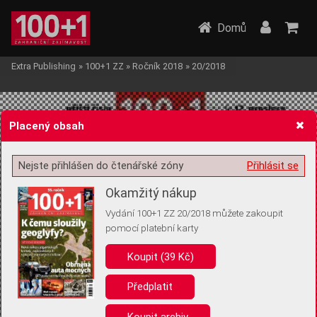
Domů
Extra Publishing
»
100+1 ZZ
»
Ročník 2018
»
20/2018
Placený obsah
Nejste přihlášen do čtenářské zóny
Přihlásit se
Žádost o souhlas s ukládáním volitelných informací
Okamžitý nákup
Vydání 100+1 ZZ 20/2018 můžete zakoupit
pomocí platební karty
Koupit (39 Kč)
Pro základní fungování webu nepotřebujeme ukládat žádné informace
(tzv. cookies apod.). Rádi bychom vás ale požádali o souhlas s
uložením volitelných informací:
Předplatit
Anonymní unikátní ID
Koupit archiv