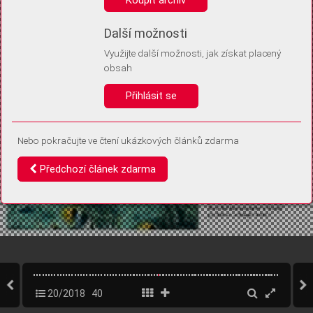
Díky němu příště poznáme, že se jedná o stejné zařízení, a
budeme tak moci přesněji vyhodnotit návštěvnost.
Identifikátor je zcela anonymní.
Další možnosti
Využijte další možnosti, jak získat placený
Vaše souhlasy a odmítnutí si ukládáme do vašeho zařízení, abychom se
obsah
vás už příště znovu neptali. Můžete je kdykoli později upravit ve Správě
cookies
Přihlásit se
Souhlasím
Odmítám
Nebo pokračujte ve čtení ukázkových článků zdarma
Předchozí článek zdarma
20/2018
40