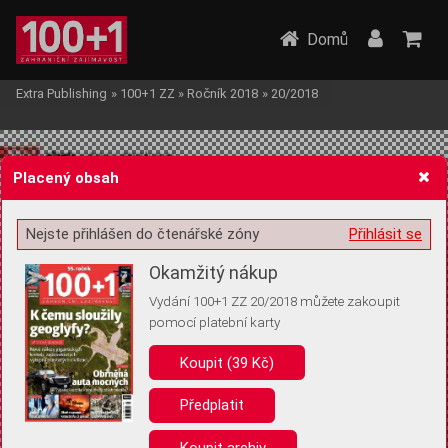
Domů
Extra Publishing
»
100+1 ZZ
»
Ročník 2018
»
20/2018
Placený obsah
Nejste přihlášen do čtenářské zóny
Přihlásit se
Žádost o souhlas s ukládáním volitelných informací
Okamžitý nákup
Vydání 100+1 ZZ 20/2018 můžete zakoupit
pomocí platební karty
Koupit (39 Kč)
Pro základní fungování webu nepotřebujeme ukládat žádné informace
(tzv. cookies apod.). Rádi bychom vás ale požádali o souhlas s
uložením volitelných informací:
Předplatit
Anonymní unikátní ID
Koupit archiv