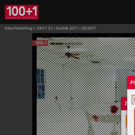
Extra Publishing
»
100+1 ZZ
»
Ročník 2017
»
20/2017
P
Žádo