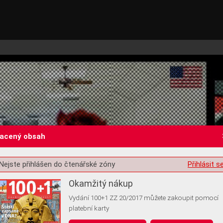
lacený obsah
Nejste přihlášen do čtenářské zóny
Přihlásit s
st o souhlas s ukládáním volitelných informací
Okamžitý nákup
Vydání 100+1 ZZ 20/2017 můžete zakoupit pomocí
platební karty