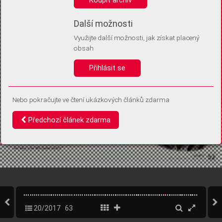
Díky němu příště poznáme, že se jedná o stejné zařízení, a
budeme tak moci přesněji vyhodnotit návštěvnost.
Identifikátor je zcela anonymní.
Další možnosti
Využijte další možnosti, jak získat placený
Vaše souhlasy a odmítnutí si ukládáme do vašeho zařízení, abychom se
obsah
vás už příště znovu neptali. Můžete je kdykoli později upravit ve Správě
cookies
Přihlásit se
Souhlasím
Odmítám
Nebo pokračujte ve čtení ukázkových článků zdarma
Předchozí článek zdarma
20/2017
63