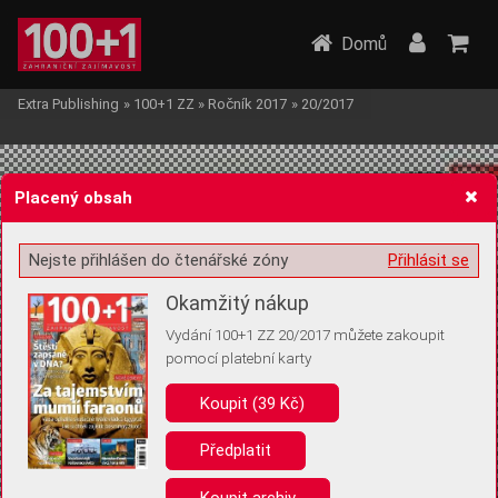
Domů
Extra Publishing
»
100+1 ZZ
»
Ročník 2017
»
20/2017
Placený obsah
Nejste přihlášen do čtenářské zóny
Přihlásit se
Žádost o souhlas s ukládáním volitelných informací
Okamžitý nákup
Vydání 100+1 ZZ 20/2017 můžete zakoupit
pomocí platební karty
Koupit (39 Kč)
Pro základní fungování webu nepotřebujeme ukládat žádné informace
(tzv. cookies apod.). Rádi bychom vás ale požádali o souhlas s
uložením volitelných informací:
Předplatit
Anonymní unikátní ID
Koupit archiv