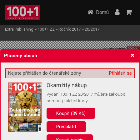
Domů
Extra Publishing
»
100+1 ZZ
»
Ročník 2017
»
20/2017
Placený obsah
Nejste přihlášen do čtenářské zóny
Přihlásit se
Žádost o souhlas s ukládáním volitelných informací
Okamžitý nákup
Vydání 100+1 ZZ 20/2017 můžete zakoupit
pomocí platební karty
Koupit (39 Kč)
Pro základní fungování webu nepotřebujeme ukládat žádné informace
(tzv. cookies apod.). Rádi bychom vás ale požádali o souhlas s
uložením volitelných informací:
Předplatit
Anonymní unikátní ID
Koupit archiv