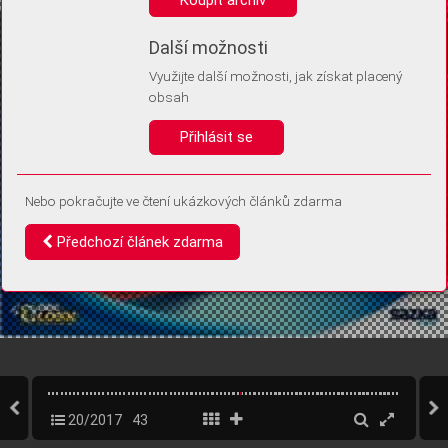
Díky němu příště poznáme, že se jedná o stejné zařízení, a
budeme tak moci přesněji vyhodnotit návštěvnost.
Identifikátor je zcela anonymní.
Další možnosti
Využijte další možnosti, jak získat placený
Vaše souhlasy a odmítnutí si ukládáme do vašeho zařízení, abychom se
obsah
vás už příště znovu neptali. Můžete je kdykoli později upravit ve Správě
cookies
Přihlásit se
Souhlasím
Odmítám
Nebo pokračujte ve čtení ukázkových článků zdarma
Předchozí článek zdarma
20/2017
43