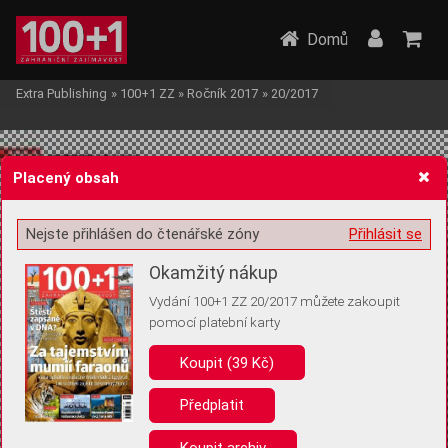
Domů
Extra Publishing
»
100+1 ZZ
»
Ročník 2017
»
20/2017
Placený obsah
Nejste přihlášen do čtenářské zóny
Přihlásit se
Žádost o souhlas s ukládáním volitelných informací
Okamžitý nákup
Vydání 100+1 ZZ 20/2017 můžete zakoupit
pomocí platební karty
Koupit (39 Kč)
Pro základní fungování webu nepotřebujeme ukládat žádné informace
(tzv. cookies apod.). Rádi bychom vás ale požádali o souhlas s
uložením volitelných informací:
Předplatit
Anonymní unikátní ID
Koupit archiv