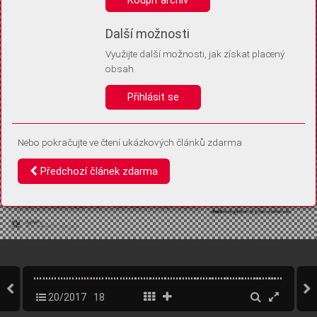
Díky němu příště poznáme, že se jedná o stejné zařízení, a
budeme tak moci přesněji vyhodnotit návštěvnost.
Identifikátor je zcela anonymní.
Další možnosti
Využijte další možnosti, jak získat placený
Vaše souhlasy a odmítnutí si ukládáme do vašeho zařízení, abychom se
obsah
vás už příště znovu neptali. Můžete je kdykoli později upravit ve Správě
cookies
Přihlásit se
Souhlasím
Odmítám
Nebo pokračujte ve čtení ukázkových článků zdarma
Předchozí článek zdarma
20/2017
18