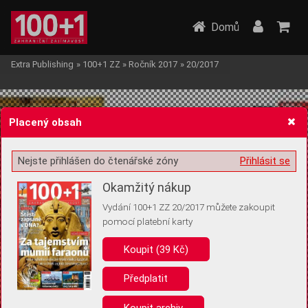
Domů
Extra Publishing
»
100+1 ZZ
»
Ročník 2017
»
20/2017
Placený obsah
Nejste přihlášen do čtenářské zóny
Přihlásit se
Žádost o souhlas s ukládáním volitelných informací
Okamžitý nákup
Vydání 100+1 ZZ 20/2017 můžete zakoupit
pomocí platební karty
Koupit (39 Kč)
Pro základní fungování webu nepotřebujeme ukládat žádné informace
(tzv. cookies apod.). Rádi bychom vás ale požádali o souhlas s
uložením volitelných informací:
Předplatit
Anonymní unikátní ID
Koupit archiv