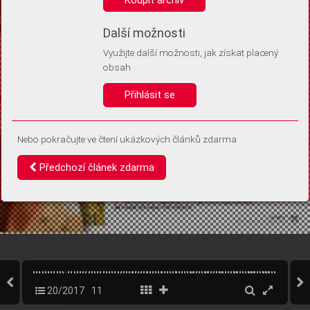
Díky němu příště poznáme, že se jedná o stejné zařízení, a
budeme tak moci přesněji vyhodnotit návštěvnost.
Identifikátor je zcela anonymní.
Další možnosti
Využijte další možnosti, jak získat placený
Vaše souhlasy a odmítnutí si ukládáme do vašeho zařízení, abychom se
obsah
vás už příště znovu neptali. Můžete je kdykoli později upravit ve Správě
cookies
Přihlásit se
Souhlasím
Odmítám
Nebo pokračujte ve čtení ukázkových článků zdarma
Předchozí článek zdarma
20/2017
11